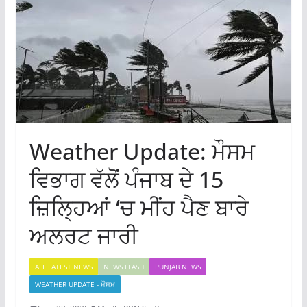
Weather Update: ਮੌਸਮ
ਵਿਭਾਗ ਵੱਲੋਂ ਪੰਜਾਬ ਦੇ 15
ਜ਼ਿਲ੍ਹਿਆਂ ‘ਚ ਮੀਂਹ ਪੈਣ ਬਾਰੇ
ਅਲਰਟ ਜਾਰੀ
ALL LATEST NEWS
NEWS FLASH
PUNJAB NEWS
WEATHER UPDATE - ਮੌਸਮ