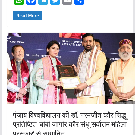
h
a
el
w
m
h
at
c
e
itt
ai
ar
Read More
s
e
gr
er
l
e
A
b
a
p
o
m
p
o
k
पंजाब विश्वविद्यालय की डॉ. परमजीत कौर सिद्धू
प्रतिष्ठित ‘बीबी जागीर कौर संधू सर्वोत्तम महिला
पुरस्कार’ से सम्मानित