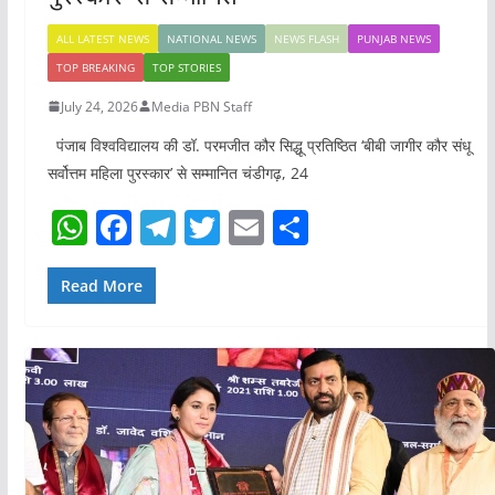
ALL LATEST NEWS
NATIONAL NEWS
NEWS FLASH
PUNJAB NEWS
TOP BREAKING
TOP STORIES
July 24, 2026
Media PBN Staff
पंजाब विश्वविद्यालय की डॉ. परमजीत कौर सिद्धू प्रतिष्ठित ‘बीबी जागीर कौर संधू
सर्वोत्तम महिला पुरस्कार’ से सम्मानित चंडीगढ़, 24
W
F
T
T
E
S
h
a
el
w
m
h
at
c
e
itt
ai
ar
Read More
s
e
gr
er
l
e
A
b
a
p
o
m
p
o
k