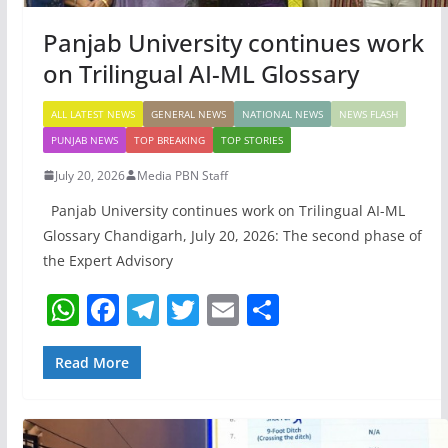
Panjab University continues work
on Trilingual AI-ML Glossary
ALL LATEST NEWS
GENERAL NEWS
NATIONAL NEWS
NEWS FLASH
PUNJAB NEWS
TOP BREAKING
TOP STORIES
July 20, 2026
Media PBN Staff
Panjab University continues work on Trilingual AI-ML
Glossary Chandigarh, July 20, 2026: The second phase of
the Expert Advisory
W
F
T
T
E
S
h
a
el
w
m
h
at
c
e
itt
ai
ar
Read More
s
e
gr
er
l
e
A
b
a