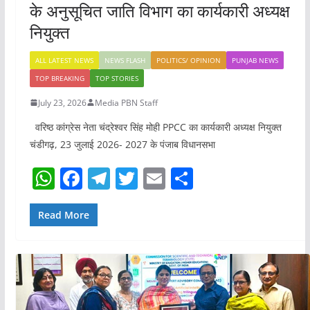
के अनुसूचित जाति विभाग का कार्यकारी अध्यक्ष
नियुक्त
ALL LATEST NEWS
NEWS FLASH
POLITICS/ OPINION
PUNJAB NEWS
TOP BREAKING
TOP STORIES
July 23, 2026
Media PBN Staff
वरिष्ठ कांग्रेस नेता चंद्रेश्वर सिंह मोही PPCC का कार्यकारी अध्यक्ष नियुक्त
चंडीगढ़, 23 जुलाई 2026- 2027 के पंजाब विधानसभा
W
F
T
T
E
S
h
a
el
w
m
h
at
c
e
itt
ai
ar
Read More
s
e
gr
er
l
e
A
b
a
p
o
m