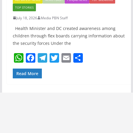
TOP STORIES
July 18, 2026
Media PBN Staff
Health Minister and DC created awareness among
children through flex boards carrying information about
the security forces Under the
W
F
T
T
E
S
h
a
el
w
m
h
at
c
e
itt
ai
ar
Read More
s
e
gr
er
l
e
A
b
a
p
o
m
p
o
k