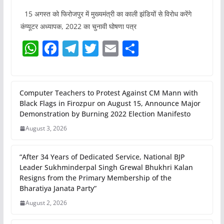
15 अगस्त को फिरोजपुर में मुख्यमंत्री का काली झंडियों से विरोध करेंगे
कंप्यूटर अध्यापक, 2022 का चुनावी घोषणा पत्र
W
F
T
T
E
S
h
a
el
w
m
h
at
c
e
itt
ai
ar
s
e
gr
er
l
e
Computer Teachers to Protest Against CM Mann with
Black Flags in Firozpur on August 15, Announce Major
A
b
a
Demonstration by Burning 2022 Election Manifesto
p
o
m
August 3, 2026
p
o
k
“After 34 Years of Dedicated Service, National BJP
Leader Sukhminderpal Singh Grewal Bhukhri Kalan
Resigns from the Primary Membership of the
Bharatiya Janata Party”
August 2, 2026