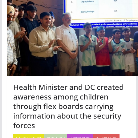
p
o
m
p
o
k
Health Minister and DC created
awareness among children
through flex boards carrying
information about the security
forces
ALL LATEST NEWS
NEWS FLASH
PUNJAB NEWS
TOP BREAKING