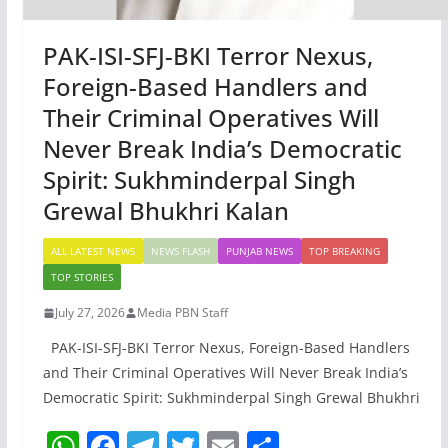
PAK-ISI-SFJ-BKI Terror Nexus,
Foreign-Based Handlers and
Their Criminal Operatives Will
Never Break India’s Democratic
Spirit: Sukhminderpal Singh
Grewal Bhukhri Kalan
ALL LATEST NEWS
NEWS FLASH
PUNJAB NEWS
TOP BREAKING
TOP STORIES
July 27, 2026
Media PBN Staff
PAK-ISI-SFJ-BKI Terror Nexus, Foreign-Based Handlers
and Their Criminal Operatives Will Never Break India’s
Democratic Spirit: Sukhminderpal Singh Grewal Bhukhri
W
F
T
T
E
S