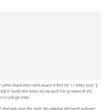
“ਠੇਕਾ ਮੁਲਾਜ਼ਮ ਸੰਘਰਸ਼ ਮੋਰਚਾ (ਪੰਜਾਬ News)” ਦੇ ਬੈਨਰ ਹੇਠ “11 ਸਤੰਬਰ 2025” ਨੂੰ
 ਦੀ ਕੋਠੀ ਦਾ ਘਿਰਾਓ ਕੀਤਾ ਜਾਵੇਗਾ ਅਤੇ ਸਬ-ਕਮੇਟੀ ਨਾਲ਼ 20 ਅਗਸਤ ਦੀ ਤਹਿ
ਰ ਦੇ ਪੁਤਲੇ ਫੂਕੇ ਜਾਣਗੇ।
 ਦੀਆਂ ਸਮੁੱਚੇ ਪੰਜਾਬ ਵਿੱਚ “ਮੋਰਚੇ” ਵਿੱਚ ਜਥੇਬੰਦੀਆਂ ਵੱਲੋਂ ਤਿਆਰੀ ਕਨਵੈਨਸ਼ਨਾਂ