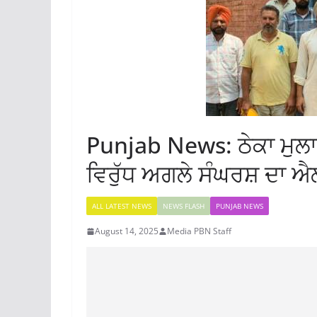
Punjab News: ਠੇਕਾ ਮੁਲਾਜ਼
ਵਿਰੁੱਧ ਅਗਲੇ ਸੰਘਰਸ਼ ਦਾ ਐ
ALL LATEST NEWS
NEWS FLASH
PUNJAB NEWS
August 14, 2025
Media PBN Staff