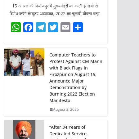
15 अगस्त को फिरोजपुर में मुख्यमंत्री का काली झंडियों से
विरोध करेंगे कंप्यूटर अध्यापक, 2022 का चुनावी घोषणा पत्र
W
F
T
T
E
S
h
a
el
w
m
h
at
c
e
itt
ai
ar
s
e
gr
er
l
e
Computer Teachers to
Protest Against CM Mann
A
b
a
with Black Flags in
p
o
m
Firozpur on August 15,
Announce Major
p
o
Demonstration by
k
Burning 2022 Election
Manifesto
August 3, 2026
“After 34 Years of
Dedicated Service,