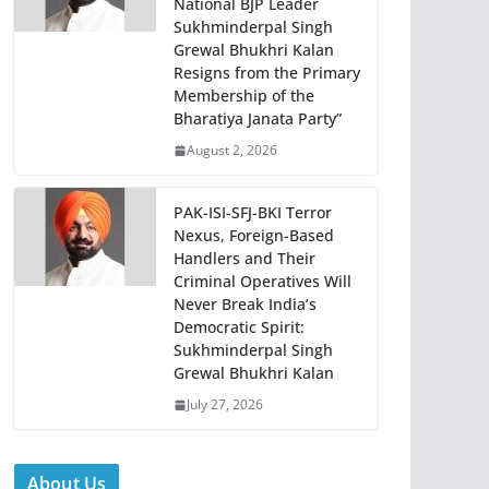
National BJP Leader
Sukhminderpal Singh
Grewal Bhukhri Kalan
Resigns from the Primary
Membership of the
Bharatiya Janata Party”
August 2, 2026
PAK-ISI-SFJ-BKI Terror
Nexus, Foreign-Based
Handlers and Their
Criminal Operatives Will
Never Break India’s
Democratic Spirit:
Sukhminderpal Singh
Grewal Bhukhri Kalan
July 27, 2026
About Us