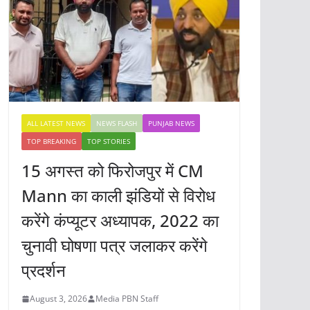
ALL LATEST NEWS
NEWS FLASH
PUNJAB NEWS
TOP BREAKING
TOP STORIES
15 अगस्त को फिरोजपुर में CM
Mann का काली झंडियों से विरोध
करेंगे कंप्यूटर अध्यापक, 2022 का
चुनावी घोषणा पत्र जलाकर करेंगे
प्रदर्शन
August 3, 2026
Media PBN Staff