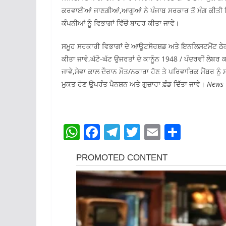
ਕਰਵਾਈਆਂ ਜਾਣਗੀਆਂ,ਆਗੂਆਂ ਨੇ ਪੰਜਾਬ ਸਰਕਾਰ ਤੋਂ ਮੰਗ ਕੀਤੀ ਕਿ 
ਕੰਪਨੀਆਂ ਨੂੰ ਵਿਭਾਗਾਂ ਵਿੱਚੋਂ ਬਾਹਰ ਕੀਤਾ ਜਾਵੇ।
ਸਮੂਹ ਸਰਕਾਰੀ ਵਿਭਾਗਾਂ ਦੇ ਆਊਟਸੋਰਸ਼ਡ ਅਤੇ ਇਨਲਿਸਟਮੈਂਟ ਠੇਕਾ 
ਕੀਤਾ ਜਾਵੇ,ਘੱਟੋ-ਘੱਟ ਉਜਰਤਾਂ ਦੇ ਕਾਨੂੰਨ 1948 / ਪੰਦਰਵੀਂ ਲੇਬਰ
ਜਾਵੇ,ਸੇਵਾ ਕਾਲ ਦੌਰਾਨ ਮੌਤ/ਨਕਾਰਾ ਹੋਣ ਤੇ ਪਰਿਵਾਰਿਕ ਮੈਂਬਰ ਨੂੰ
ਮੁਕਤ ਹੋਣ ਉਪਰੰਤ ਪੈਨਸ਼ਨ ਅਤੇ ਗੁਜ਼ਾਰਾ ਫ਼ੰਡ ਦਿੱਤਾ ਜਾਵੇ।
News
W
F
T
T
E
S
h
a
el
w
m
h
at
c
e
itt
ai
ar
s
e
gr
er
l
e
A
b
a
p
o
m