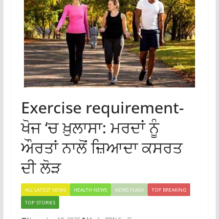
Exercise requirement-
ਖੋਜ ‘ਚ ਖ਼ੁਲਾਸਾ: ਮਰਦਾਂ ਨੂੰ
ਔਰਤਾਂ ਨਾਲੋਂ ਜ਼ਿਆਦਾ ਕਸਰਤ
ਦੀ ਲੋੜ
ALL LATEST NEWS
HEALTH NEWS
NEWS FLASH
TOP BREAKING
TOP STORIES