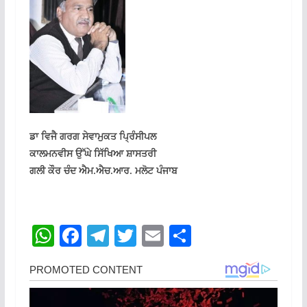
ਡਾ ਵਿਜੈ ਗਰਗ ਸੇਵਾਮੁਕਤ ਪ੍ਰਿੰਸੀਪਲ ‌
ਕਾਲਮਨਵੀਸ ਉੱਘੇ ਸਿੱਖਿਆ ਸ਼ਾਸਤਰੀ
ਗਲੀ ਕੌਰ ਚੰਦ ਐਮ.ਐਚ.ਆਰ. ਮਲੋਟ ਪੰਜਾਬ
W
F
T
T
E
S
h
a
el
w
m
h
at
c
e
itt
ai
ar
s
e
gr
er
l
e