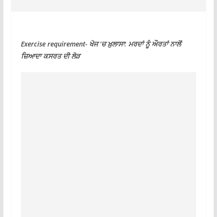
Exercise requirement- ਖੋਜ ‘ਚ ਖ਼ੁਲਾਸਾ: ਮਰਦਾਂ ਨੂੰ ਔਰਤਾਂ ਨਾਲੋਂ
ਜ਼ਿਆਦਾ ਕਸਰਤ ਦੀ ਲੋੜ