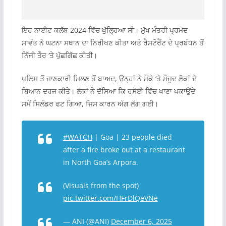
ਇਹ ਨਾਈਟ ਕਲੱਬ 2024 ਵਿੱਚ ਖੁੱਲ੍ਹਿਆ ਸੀ। ਮੁੱਖ ਮੰਤਰੀ ਪ੍ਰਮੋਦ
ਸਾਵੰਤ ਨੇ ਘਟਨਾ ਸਥਾਨ ਦਾ ਨਿਰੀਖਣ ਕੀਤਾ ਅਤੇ ਰੈਸਟੋਰੈਂਟ ਦੇ ਪ੍ਰਬੰਧਨ ਤੋਂ
ਨਿੱਜੀ ਤੌਰ ‘ਤੇ ਪੁੱਛਗਿੱਛ ਕੀਤੀ।
ਪੁਲਿਸ ਤੋਂ ਜਾਣਕਾਰੀ ਮਿਲਣ ਤੋਂ ਬਾਅਦ, ਉਨ੍ਹਾਂ ਨੇ ਮੌਕੇ ‘ਤੇ ਮੌਜੂਦ ਲੋਕਾਂ ਦੇ
ਬਿਆਨ ਦਰਜ ਕੀਤੇ। ਲੋਕਾਂ ਨੇ ਦੱਸਿਆ ਕਿ ਰਸੋਈ ਵਿੱਚ ਖਾਣਾ ਪਕਾਉਂਦੇ
ਸਮੇਂ ਸਿਲੰਡਰ ਫਟ ਗਿਆ, ਜਿਸ ਕਾਰਨ ਅੱਗ ਲੱਗ ਗਈ।
#WATCH
| Goa | 23 people died
after a fire broke out at a restaurant
in North Goa’s Arpora.
(Visuals from the spot)
pic.twitter.com/HFrDlQeVNe
— ANI (@ANI)
December 6, 2025