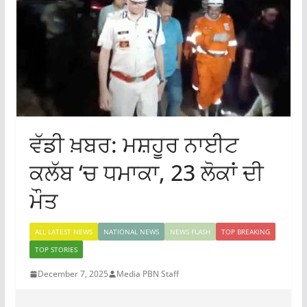
ਵੱਡੀ ਖ਼ਬਰ: ਮਸ਼ਹੂਰ ਨਾਈਟ
ਕਲੱਬ ‘ਚ ਧਮਾਕਾ, 23 ਲੋਕਾਂ ਦੀ
ਮੌਤ
ALL LATEST NEWS
NATIONAL NEWS
NEWS FLASH
TOP BREAKING
TOP STORIES
December 7, 2025
Media PBN Staff