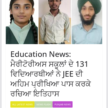
Education News:
ਮੈਰੀਟੋਰੀਅਸ ਸਕੂਲਾਂ ਦੇ 131
ਵਿਦਿਆਰਥੀਆਂ ਨੇ JEE ਦੀ
ਅਹਿਮ ਪ੍ਰੀਖਿਆ ਪਾਸ ਕਰਕੇ
ਰਚਿਆ ਇਤਿਹਾਸ
ALL LATEST NEWS
NEWS FLASH
PUNJAB NEWS