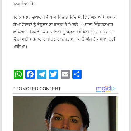
ਮਨਵਾਇਆ ਹੈ।
ਪਰ ਸਰਕਾਰ ਦੁਆਰਾ ਸਿੱਖਿਆ ਵਿਭਾਗ ਵਿੱਚ ਮੈਰੀਟੋਰੀਅਸ ਅਧਿਆਪਕਾਂ
ਦੀਆਂ ਸੇਵਾਵਾਂ ਨੂੰ ਰੈਗੂਲਰ ਨਾ ਕਰਨਾ ਤੇ ਪਿਛਲੇ 10 ਸਾਲਾਂ ਵਿੱਚ ਤਨਖਾਹ
ਵਾਧਿਆਂ ਤੇ ਪਿਛਲੇ ਰੁਕੇ ਬਕਾਇਆਂ ਨੂੰ ਰੋਕਣਾ ਸਿੱਖਿਆ ਦੇ ਨਾਮ ਤੇ ਸੱਤਾ
ਵਿੱਚ ਆਈ ਸਰਕਾਰ ਦਾ ਸੋਚਣ ਦਾ ਨਜ਼ਰੀਆ ਕੀ ਹੈ ਅੱਜ ਤੱਕ ਸਮਝ ਨਹੀਂ
ਆਇਆ।
W
F
T
T
E
S
h
a
el
w
m
h
at
c
e
itt
ai
ar
s
e
gr
er
l
e
A
b
a
p
o
m
p
o