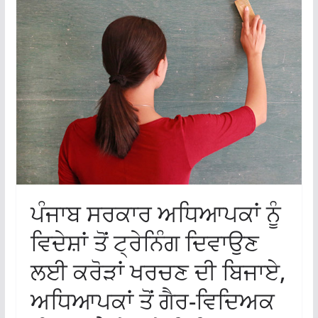
ਪੰਜਾਬ ਸਰਕਾਰ ਅਧਿਆਪਕਾਂ ਨੂੰ
ਵਿਦੇਸ਼ਾਂ ਤੋਂ ਟ੍ਰੇਨਿੰਗ ਦਿਵਾਉਣ
ਲਈ ਕਰੋੜਾਂ ਖਰਚਣ ਦੀ ਬਿਜਾਏ,
ਅਧਿਆਪਕਾਂ ਤੋਂ ਗੈਰ-ਵਿਦਿਅਕ