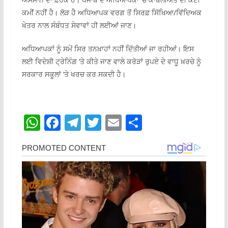
ਕਮੀਂ ਨਹੀਂ ਹੈ। ਲੋੜ ਹੈ ਅਧਿਆਪਕ ਵਰਗ ਤੋਂ ਸਿਰਫ਼ ਸਿੱਖਿਆ/ਵਿੱਦਿਅਕ
ਖੇਤਰ ਨਾਲ ਸੰਬੰਧਤ ਸੇਵਾਵਾਂ ਹੀ ਲਈਆਂ ਜਾਣ।
ਅਧਿਆਪਕਾਂ ਨੂੰ ਸਮੇਂ ਸਿਰ ਤਨਖ਼ਾਹਾਂ ਨਹੀਂ ਦਿੱਤੀਆਂ ਜਾ ਰਹੀਆਂ। ਇਸ
ਲਈ ਵਿਦੇਸ਼ੀ ਟ੍ਰੇਨਿੰਗ ‘ਤੇ ਕੀਤੇ ਜਾਣ ਵਾਲੇ ਕਰੋੜਾਂ ਰੁਪਏ ਦੇ ਵਾਧੂ ਖ਼ਰਚੇ ਨੂੰ
ਸਰਕਾਰ ਸਕੂਲਾਂ ‘ਤੇ ਖਰਚ ਕਰ ਸਕਦੀ ਹੈ।
W
F
T
T
E
S
h
a
el
w
m
h
at
c
e
itt
ai
ar
s
e
gr
er
l
e
A
b
a
p
o
m
p
o