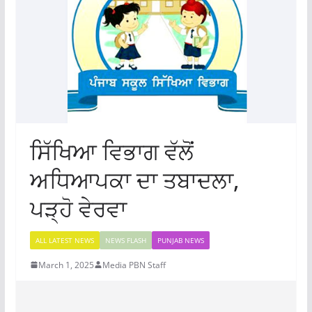
ਸਿੱਖਿਆ ਵਿਭਾਗ ਵੱਲੋਂ
ਅਧਿਆਪਕਾ ਦਾ ਤਬਾਦਲਾ,
ਪੜ੍ਹੋ ਵੇਰਵਾ
ALL LATEST NEWS
NEWS FLASH
PUNJAB NEWS
March 1, 2025
Media PBN Staff