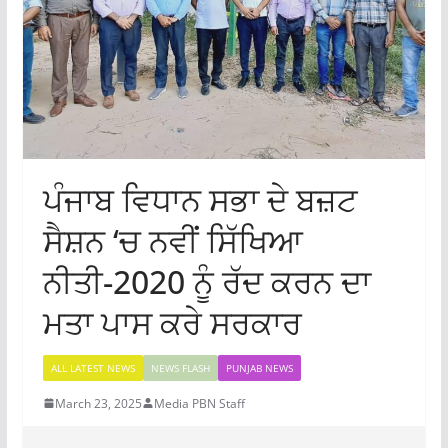
ਪੰਜਾਬ ਵਿਧਾਨ ਸਭਾ ਦੇ ਬਜ਼ਟ
ਸੈਸ਼ਨ ‘ਚ ਨਵੀਂ ਸਿੱਖਿਆ
ਨੀਤੀ-2020 ਨੂੰ ਰੱਦ ਕਰਨ ਦਾ
ਮਤਾ ਪਾਸ ਕਰੇ ਸਰਕਾਰ
ALL LATEST NEWS
NEWS FLASH
PUNJAB NEWS
March 23, 2025
Media PBN Staff