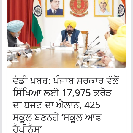
ਵੱਡੀ ਖ਼ਬਰ: ਪੰਜਾਬ ਸਰਕਾਰ ਵੱਲੋਂ
ਸਿੱਖਿਆ ਲਈ 17,975 ਕਰੋੜ
ਦਾ ਬਜਟ ਦਾ ਐਲਾਨ, 425
ਸਕੂਲ ਬਣਨਗੇ ‘ਸਕੂਲ ਆਫ
ਹੈਪੀਨੈਸ’