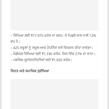
– ਸਿੱਖਿਆ ਲਈ ₹17,975 ਕਰੋੜ ਦਾ ਬਜਟ, ਜੋ ਪਿਛਲੇ ਸਾਲ ਨਾਲੋਂ 12%
ਵੱਧ ਹੈ।
– 425 ਸਕੂਲਾਂ ਨੂੰ ‘ਸਕੂਲ ਆਫ ਹੈਪੀਨੈਸ’ ਵਜੋਂ ਵਿਕਸਤ ਕੀਤਾ ਜਾਵੇਗਾ।
– ਮੈਡੀਕਲ ਸਿੱਖਿਆ ਲਈ ₹1,336 ਕਰੋੜ, ਜਿਸ ਵਿੱਚ 27% ਦਾ ਵਾਧਾ।
– ਪਬਲਿਕ ਯੂਨੀਵਰਸਿਟੀਆਂ ਲਈ ₹1,650 ਕਰੋੜ।
ਸਿਹਤ ਅਤੇ ਸਮਾਜਿਕ ਸੁਰੱਖਿਆ