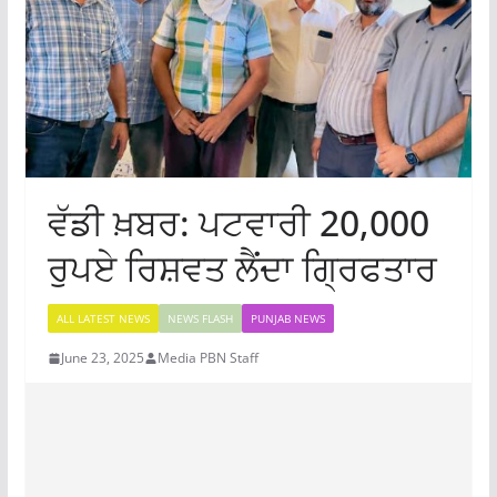
ਵੱਡੀ ਖ਼ਬਰ: ਪਟਵਾਰੀ 20,000
ਰੁਪਏ ਰਿਸ਼ਵਤ ਲੈਂਦਾ ਗ੍ਰਿਫਤਾਰ
ALL LATEST NEWS
NEWS FLASH
PUNJAB NEWS
June 23, 2025
Media PBN Staff