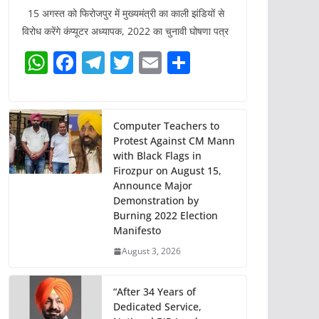
15 अगस्त को फिरोजपुर में मुख्यमंत्री का काली झंडियों से
विरोध करेंगे कंप्यूटर अध्यापक, 2022 का चुनावी घोषणा पत्र
W
F
T
T
E
S
h
a
el
w
m
h
at
c
e
itt
ai
ar
s
e
gr
er
l
e
Computer Teachers to
Protest Against CM Mann
A
b
a
with Black Flags in
p
o
m
Firozpur on August 15,
Announce Major
p
o
Demonstration by
k
Burning 2022 Election
Manifesto
August 3, 2026
“After 34 Years of
Dedicated Service,