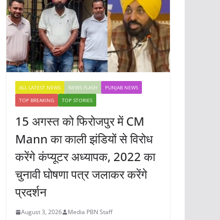
ALL LATEST NEWS
NEWS FLASH
PUNJAB NEWS
TOP BREAKING
TOP STORIES
15 अगस्त को फिरोजपुर में CM
Mann का काली झंडियों से विरोध
करेंगे कंप्यूटर अध्यापक, 2022 का
चुनावी घोषणा पत्र जलाकर करेंगे
प्रदर्शन
August 3, 2026
Media PBN Staff