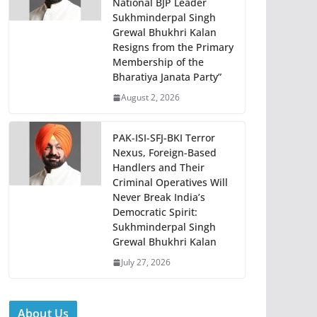
National BJP Leader
Sukhminderpal Singh
Grewal Bhukhri Kalan
Resigns from the Primary
Membership of the
Bharatiya Janata Party”
August 2, 2026
PAK-ISI-SFJ-BKI Terror
Nexus, Foreign-Based
Handlers and Their
Criminal Operatives Will
Never Break India’s
Democratic Spirit:
Sukhminderpal Singh
Grewal Bhukhri Kalan
July 27, 2026
About Us