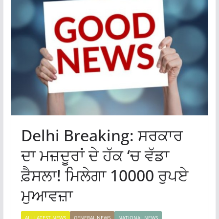
Delhi Breaking: ਸਰਕਾਰ
ਦਾ ਮਜ਼ਦੂਰਾਂ ਦੇ ਹੱਕ ‘ਚ ਵੱਡਾ
ਫ਼ੈਸਲਾ! ਮਿਲੇਗਾ 10000 ਰੁਪਏ
ਮੁਆਵਜ਼ਾ
ALL LATEST NEWS
GENERAL NEWS
NATIONAL NEWS