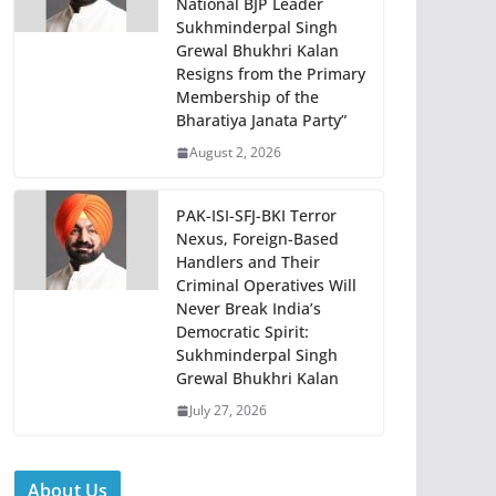
National BJP Leader
Sukhminderpal Singh
Grewal Bhukhri Kalan
Resigns from the Primary
Membership of the
Bharatiya Janata Party”
August 2, 2026
PAK-ISI-SFJ-BKI Terror
Nexus, Foreign-Based
Handlers and Their
Criminal Operatives Will
Never Break India’s
Democratic Spirit:
Sukhminderpal Singh
Grewal Bhukhri Kalan
July 27, 2026
About Us