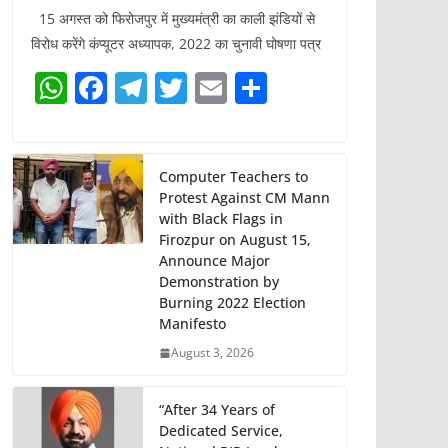
15 अगस्त को फिरोजपुर में मुख्यमंत्री का काली झंडियों से
विरोध करेंगे कंप्यूटर अध्यापक, 2022 का चुनावी घोषणा पत्र
W
F
T
T
E
S
h
a
el
w
m
h
at
c
e
itt
ai
ar
s
e
gr
er
l
e
Computer Teachers to
Protest Against CM Mann
A
b
a
with Black Flags in
p
o
m
Firozpur on August 15,
Announce Major
p
o
Demonstration by
k
Burning 2022 Election
Manifesto
August 3, 2026
“After 34 Years of
Dedicated Service,