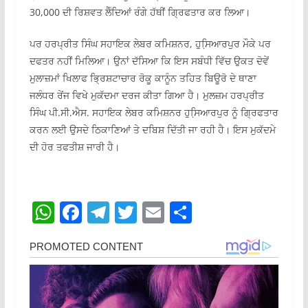
30,000 ਦੀ ਰਿਸ਼ਵਤ ਲੈੰਦਿਆਂ ਰੰਗੇ ਹੱਥੀਂ ਗ੍ਰਿਫਤਾਰ ਕਰ ਲਿਆ।
ਪਰ ਹਰਪ੍ਰੀਤ ਸਿੰਘ ਸਹਾਇਕ ਲੇਬਰ ਕਮਿਸ਼ਨਰ, ਹੁਸਿ਼ਆਰਪੁਰ ਮੌਕੇ ਪਰ
ਦਫਤਰ ਨਹੀਂ ਮਿਲਿਆ। ਉਨਾਂ ਦੱਸਿਆ ਕਿ ਇਸ ਸਬੰਧੀ ਵਿੱਚ ਉਕਤ ਦੋਵੇਂ
ਮੁਲਾਜ਼ਮਾਂ ਖਿਲਾਫ ਭ੍ਰਿਸ਼ਟਾਚਾਰ ਰੋਕੂ ਕਾਨੂੰਨ ਤਹਿਤ ਬਿਊਰੋ ਦੇ ਥਾਣਾ
ਜਲੰਧਰ ਰੇਂਜ ਵਿਖੇ ਮੁਕੱਦਮਾ ਦਰਜ ਕੀਤਾ ਗਿਆ ਹੈ। ਮੁਲਜ਼ਮ ਹਰਪ੍ਰੀਤ
ਸਿੰਘ ਪੀ.ਸੀ.ਐਸ. ਸਹਾਇਕ ਲੇਬਰ ਕਮਿਸ਼ਨਰ ਹੁਸਿ਼ਆਰਪੁਰ ਨੂੰ ਗ੍ਰਿਫਤਾਰ
ਕਰਨ ਲਈ ਉਸਦੇ ਠਿਕਾਣਿਆਂ ਤੇ ਦਬਿਸ਼ ਦਿੱਤੀ ਜਾ ਰਹੀ ਹੈ। ਇਸ ਮੁਕੱਦਮੇ
ਦੀ ਹੋਰ ਤਫਤੀਸ਼ ਜਾਰੀ ਹੈ।
W
F
T
T
E
S
h
a
el
w
m
h
at
c
e
itt
ai
ar
s
e
gr
er
l
e
A
b
a