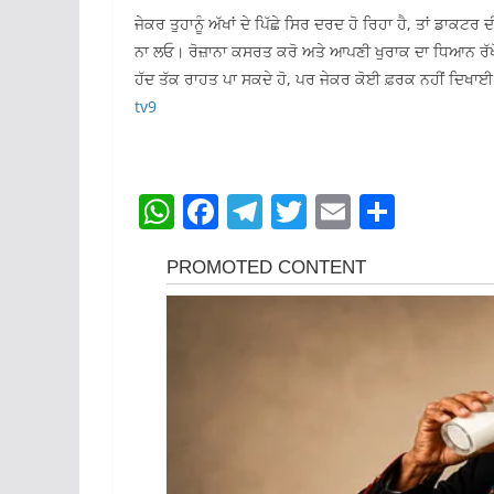
ਜੇਕਰ ਤੁਹਾਨੂੰ ਅੱਖਾਂ ਦੇ ਪਿੱਛੇ ਸਿਰ ਦਰਦ ਹੋ ਰਿਹਾ ਹੈ, ਤਾਂ ਡ
ਨਾ ਲਓ। ਰੋਜ਼ਾਨਾ ਕਸਰਤ ਕਰੋ ਅਤੇ ਆਪਣੀ ਖੁਰਾਕ ਦਾ ਧਿਆਨ ਰੱਖੋ। ਇਨ੍
ਹੱਦ ਤੱਕ ਰਾਹਤ ਪਾ ਸਕਦੇ ਹੋ, ਪਰ ਜੇਕਰ ਕੋਈ ਫ਼ਰਕ ਨਹੀਂ ਦਿਖਾਈ
tv9
W
F
T
T
E
S
h
a
el
w
m
h
at
c
e
itt
ai
ar
s
e
gr
er
l
e
A
b
a
p
o
m
p
o
k