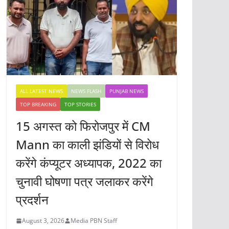
ALL LATEST NEWS
NEWS FLASH
PUNJAB NEWS
TOP BREAKING
TOP STORIES
15 अगस्त को फिरोजपुर में CM
Mann का काली झंडियों से विरोध
करेंगे कंप्यूटर अध्यापक, 2022 का
चुनावी घोषणा पत्र जलाकर करेंगे
प्रदर्शन
August 3, 2026
Media PBN Staff