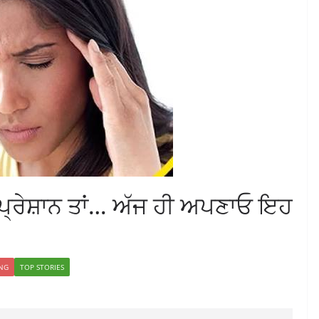
ਹੋ ਪ੍ਰੇਸ਼ਾਨ ਤਾਂ… ਅੱਜ ਹੀ ਅਪਣਾਓ ਇਹ
ING
TOP STORIES