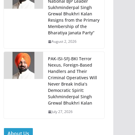
National BJP Leader
Sukhminderpal Singh
Grewal Bhukhri Kalan
Resigns from the Primary
Membership of the
Bharatiya Janata Party”
August 2, 2026
PAK-ISI-SFJ-BKI Terror
Nexus, Foreign-Based
Handlers and Their
Criminal Operatives Will
Never Break India’s
Democratic Spirit:
Sukhminderpal Singh
Grewal Bhukhri Kalan
July 27, 2026
About Us