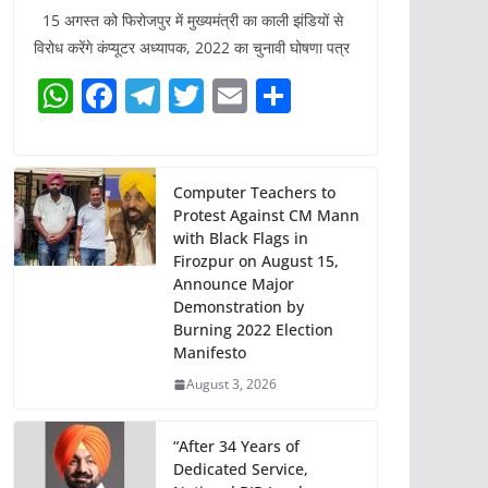
15 अगस्त को फिरोजपुर में मुख्यमंत्री का काली झंडियों से
विरोध करेंगे कंप्यूटर अध्यापक, 2022 का चुनावी घोषणा पत्र
W
F
T
T
E
S
h
a
el
w
m
h
at
c
e
itt
ai
ar
s
e
gr
er
l
e
Computer Teachers to
Protest Against CM Mann
A
b
a
with Black Flags in
p
o
m
Firozpur on August 15,
Announce Major
p
o
Demonstration by
k
Burning 2022 Election
Manifesto
August 3, 2026
“After 34 Years of
Dedicated Service,