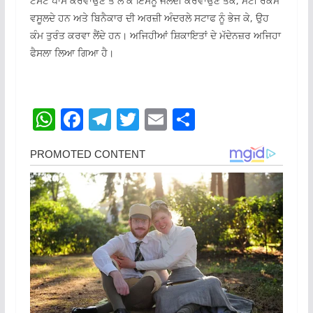
ਟੈਸਟ ਪਾਸ ਕਰਵਾਉਣ ਤੋਂ ਲੈ ਕੇ ਇਸਨੂੰ ਜਲਦੀ ਕਰਵਾਉਣ ਤੱਕ, ਮੋਟੀ ਰਕਮ
ਵਸੂਲਦੇ ਹਨ ਅਤੇ ਬਿਨੈਕਾਰ ਦੀ ਅਰਜ਼ੀ ਅੰਦਰਲੇ ਸਟਾਫ ਨੂੰ ਭੇਜ ਕੇ, ਉਹ
ਕੰਮ ਤੁਰੰਤ ਕਰਵਾ ਲੈਂਦੇ ਹਨ। ਅਜਿਹੀਆਂ ਸ਼ਿਕਾਇਤਾਂ ਦੇ ਮੱਦੇਨਜ਼ਰ ਅਜਿਹਾ
ਫੈਸਲਾ ਲਿਆ ਗਿਆ ਹੈ।
W
F
T
T
E
S
h
a
el
w
m
h
at
c
e
itt
ai
ar
s
e
gr
er
l
e
A
b
a
p
o
m
p
o
k