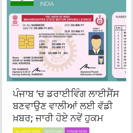
ਪੰਜਾਬ ‘ਚ ਡਰਾਈਵਿੰਗ ਲਾਈਸੈਂਸ
ਬਣਵਾਉਣ ਵਾਲੀਆਂ ਲਈ ਵੱਡੀ
ਖ਼ਬਰ; ਜਾਰੀ ਹੋਏ ਨਵੇਂ ਹੁਕਮ
ALL LATEST NEWS
NEWS FLASH
PUNJAB NEWS