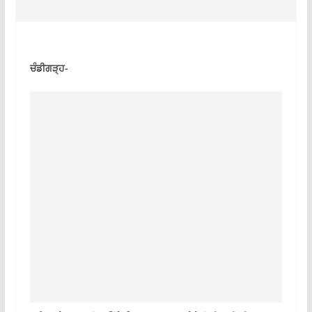
ਚੰਡੀਗੜ੍ਹ-