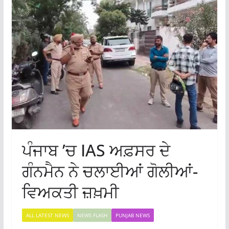
ਪੰਜਾਬ ’ਚ IAS ਅਫ਼ਸਰ ਦੇ
ਗੰਨਮੈਨ ਨੇ ਚਲਾਈਆਂ ਗੋਲੀਆਂ-
ਵਿਅਕਤੀ ਜ਼ਖ਼ਮੀ
ALL LATEST NEWS
NEWS FLASH
PUNJAB NEWS