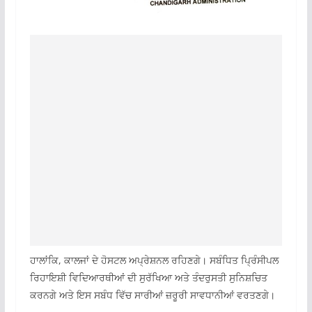
ਹਾਲਾਂਕਿ, ਕਾਲਜਾਂ ਦੇ ਹੋਸਟਲ ਅਪ੍ਰੇਸ਼ਨਲ ਰਹਿਣਗੇ। ਸਬੰਧਿਤ ਪ੍ਰਿੰਸੀਪਲ
ਰਿਹਾਇਸ਼ੀ ਵਿਦਿਆਰਥੀਆਂ ਦੀ ਸੁਰੱਖਿਆ ਅਤੇ ਤੰਦਰੁਸਤੀ ਸੁਨਿਸ਼ਚਿਤ
ਕਰਨਗੇ ਅਤੇ ਇਸ ਸਬੰਧ ਵਿੱਚ ਸਾਰੀਆਂ ਜ਼ਰੂਰੀ ਸਾਵਧਾਨੀਆਂ ਵਰਤਣਗੇ।