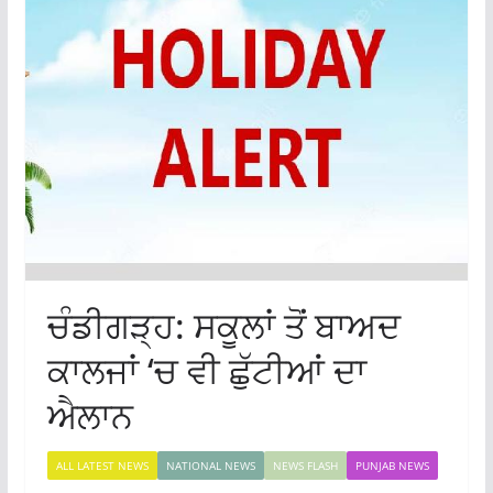
ਚੰਡੀਗੜ੍ਹ: ਸਕੂਲਾਂ ਤੋਂ ਬਾਅਦ
ਕਾਲਜਾਂ ‘ਚ ਵੀ ਛੁੱਟੀਆਂ ਦਾ
ਐਲਾਨ
ALL LATEST NEWS
NATIONAL NEWS
NEWS FLASH
PUNJAB NEWS