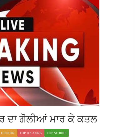
 ਦਾ ਗੋਲੀਆਂ ਮਾਰ ਕੇ ਕਤਲ
/ OPINION
TOP BREAKING
TOP STORIES