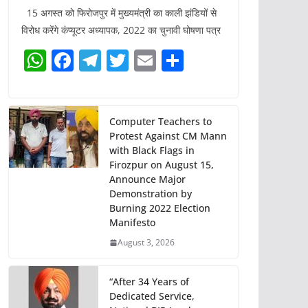
15 अगस्त को फिरोजपुर में मुख्यमंत्री का काली झंडियों से
विरोध करेंगे कंप्यूटर अध्यापक, 2022 का चुनावी घोषणा पत्र
W
F
T
T
E
S
h
a
el
w
m
h
at
c
e
itt
ai
ar
s
e
gr
er
l
e
Computer Teachers to
Protest Against CM Mann
A
b
a
with Black Flags in
p
o
m
Firozpur on August 15,
Announce Major
p
o
Demonstration by
k
Burning 2022 Election
Manifesto
August 3, 2026
“After 34 Years of
Dedicated Service,