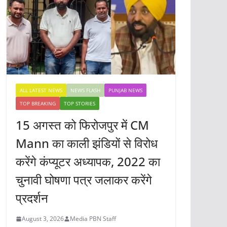
ALL LATEST NEWS
NEWS FLASH
PUNJAB NEWS
TOP BREAKING
TOP STORIES
15 अगस्त को फिरोजपुर में CM
Mann का काली झंडियों से विरोध
करेंगे कंप्यूटर अध्यापक, 2022 का
चुनावी घोषणा पत्र जलाकर करेंगे
प्रदर्शन
August 3, 2026
Media PBN Staff