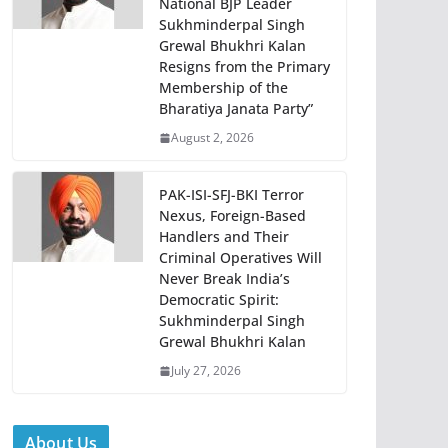
National BJP Leader
Sukhminderpal Singh
Grewal Bhukhri Kalan
Resigns from the Primary
Membership of the
Bharatiya Janata Party”
August 2, 2026
PAK-ISI-SFJ-BKI Terror
Nexus, Foreign-Based
Handlers and Their
Criminal Operatives Will
Never Break India’s
Democratic Spirit:
Sukhminderpal Singh
Grewal Bhukhri Kalan
July 27, 2026
About Us