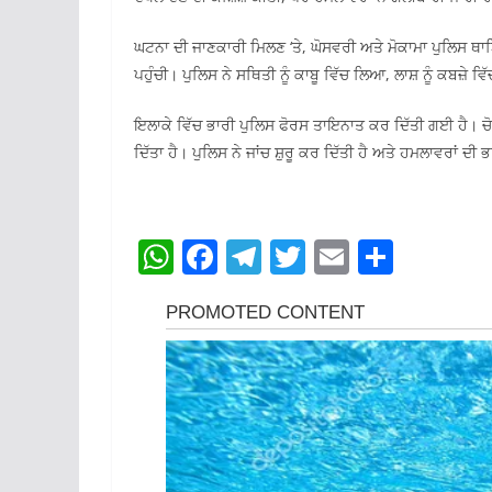
ਘਟਨਾ ਦੀ ਜਾਣਕਾਰੀ ਮਿਲਣ ‘ਤੇ, ਘੋਸਵਰੀ ਅਤੇ ਮੋਕਾਮਾ ਪੁਲਿਸ ਥਾਣਿ
ਪਹੁੰਚੀ। ਪੁਲਿਸ ਨੇ ਸਥਿਤੀ ਨੂੰ ਕਾਬੂ ਵਿੱਚ ਲਿਆ, ਲਾਸ਼ ਨੂੰ ਕਬਜ਼
ਇਲਾਕੇ ਵਿੱਚ ਭਾਰੀ ਪੁਲਿਸ ਫੋਰਸ ਤਾਇਨਾਤ ਕਰ ਦਿੱਤੀ ਗਈ ਹੈ। ਚੋਣ
ਦਿੱਤਾ ਹੈ। ਪੁਲਿਸ ਨੇ ਜਾਂਚ ਸ਼ੁਰੂ ਕਰ ਦਿੱਤੀ ਹੈ ਅਤੇ ਹਮਲਾਵਰਾਂ ਦੀ 
W
F
T
T
E
S
h
a
el
w
m
h
at
c
e
itt
ai
ar
s
e
gr
er
l
e
A
b
a
p
o
m
p
o