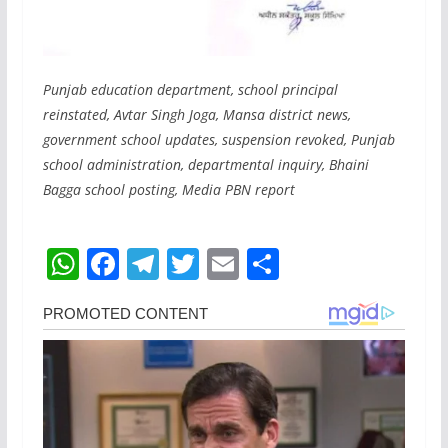
Punjab education department, school principal
reinstated, Avtar Singh Joga, Mansa district news,
government school updates, suspension revoked, Punjab
school administration, departmental inquiry, Bhaini
Bagga school posting, Media PBN report
W
F
T
T
E
S
h
a
el
w
m
h
at
c
e
itt
ai
ar
s
e
gr
er
l
e
A
b
a
p
o
m