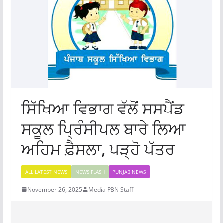
ਸਿੱਖਿਆ ਵਿਭਾਗ ਵੱਲੋਂ ਸਸਪੈਂਡ
ਸਕੂਲ ਪ੍ਰਿੰਸੀਪਲ ਬਾਰੇ ਲਿਆ
ਅਹਿਮ ਫ਼ੈਸਲਾ, ਪੜ੍ਹੋ ਪੱਤਰ
ALL LATEST NEWS
NEWS FLASH
PUNJAB NEWS
November 26, 2025
Media PBN Staff