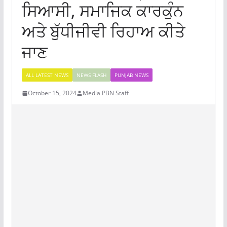
ਸਿਆਸੀ, ਸਮਾਜਿਕ ਕਾਰਕੁੰਨ
ਅਤੇ ਬੁੱਧੀਜੀਵੀ ਰਿਹਾਅ ਕੀਤੇ
ਜਾਣ
ALL LATEST NEWS
NEWS FLASH
PUNJAB NEWS
October 15, 2024
Media PBN Staff