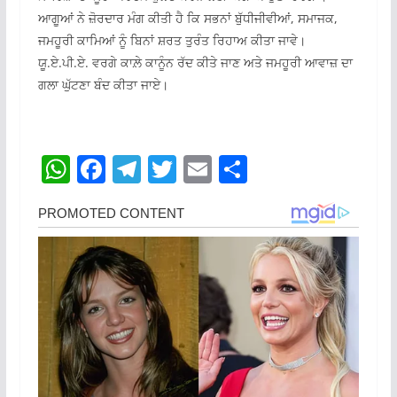
ਆਗੂਆਂ ਨੇ ਜ਼ੋਰਦਾਰ ਮੰਗ ਕੀਤੀ ਹੈ ਕਿ ਸਭਨਾਂ ਬੁੱਧੀਜੀਵੀਆਂ, ਸਮਾਜਕ,
ਜਮਹੂਰੀ ਕਾਮਿਆਂ ਨੂੰ ਬਿਨਾਂ ਸ਼ਰਤ ਤੁਰੰਤ ਰਿਹਾਅ ਕੀਤਾ ਜਾਵੇ।
ਯੂ.ਏ.ਪੀ.ਏ. ਵਰਗੇ ਕਾਲ਼ੇ ਕਾਨੂੰਨ ਰੱਦ ਕੀਤੇ ਜਾਣ ਅਤੇ ਜਮਹੂਰੀ ਆਵਾਜ਼ ਦਾ
ਗਲਾ ਘੁੱਟਣਾ ਬੰਦ ਕੀਤਾ ਜਾਏ।
W
F
T
T
E
S
h
a
el
w
m
h
at
c
e
itt
ai
ar
s
e
gr
er
l
e
A
b
a
p
o
m
p
o
k