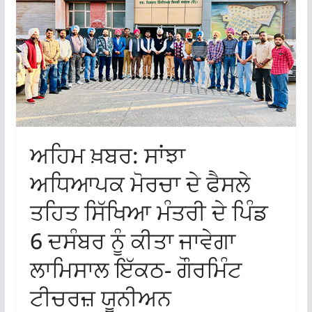
ਅਹਿਮ ਖ਼ਬਰ: ਸਾਂਝਾ
ਅਧਿਆਪਕ ਮੋਰਚਾ ਦੇ ਫੈਸਲੇ
ਤਹਿਤ ਸਿੱਖਿਆ ਮੰਤਰੀ ਦੇ ਪਿੰਡ
6 ਦਸੰਬਰ ਨੂੰ ਕੀਤਾ ਜਾਵੇਗਾ
ਲਾਮਿਸਾਲ ਇੱਕਠ- ਗੌਰਮਿੰਟ
ਟੀਚਰਜ਼ ਯੂਨੀਅਨ