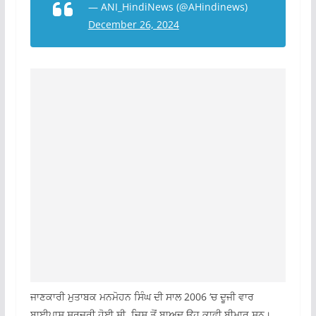
— ANI_HindiNews (@AHindinews)
December 26, 2024
ਜਾਣਕਾਰੀ ਮੁਤਾਬਕ ਮਨਮੋਹਨ ਸਿੰਘ ਦੀ ਸਾਲ 2006 ‘ਚ ਦੂਜੀ ਵਾਰ
ਬਾਈਪਾਸ ਸਰਜਰੀ ਹੋਈ ਸੀ, ਜਿਸ ਤੋਂ ਬਾਅਦ ਉਹ ਕਾਫੀ ਬੀਮਾਰ ਸਨ।