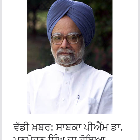
ਵੱਡੀ ਖ਼ਬਰ: ਸਾਬਕਾ ਪੀਐੱਮ ਡਾ.
ਮਨਮੋਹਨ ਸਿੰਘ ਦਾ ਹੋਇਆ