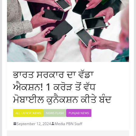
ਭਾਰਤ ਸਰਕਾਰ ਦਾ ਵੱਡਾ
ਐਕਸ਼ਨ! 1 ਕਰੋੜ ਤੋਂ ਵੱਧ
ਮੋਬਾਈਲ ਕੁਨੈਕਸ਼ਨ ਕੀਤੇ ਬੰਦ
ALL LATEST NEWS
NEWS FLASH
PUNJAB NEWS
September 12, 2024
Media PBN Staff