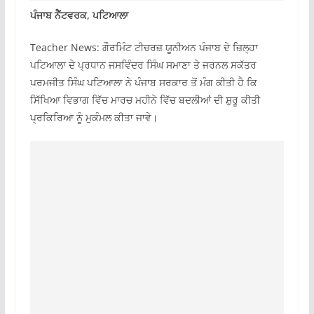
ਪੰਜਾਬ ਨੈੱਟਵਰਕ, ਪਟਿਆਲਾ
Teacher News: ਗੌਰਮਿੰਟ ਟੀਚਰਜ਼ ਯੂਨੀਅਨ ਪੰਜਾਬ ਦੇ ਜ਼ਿਲ੍ਹਾ
ਪਟਿਆਲਾ ਦੇ ਪ੍ਰਧਾਨ ਜਸਵਿੰਦਰ ਸਿੰਘ ਸਮਾਣਾ ਤੇ ਜਰਨਲ ਸਕੱਤਰ
ਪਰਮਜੀਤ ਸਿੰਘ ਪਟਿਆਲਾ ਨੇ ਪੰਜਾਬ ਸਰਕਾਰ ਤੋਂ ਮੰਗ ਕੀਤੀ ਹੈ ਕਿ
ਸਿੱਖਿਆ ਵਿਭਾਗ ਵਿੱਚ ਮਾਰਚ ਮਹੀਨੇ ਵਿੱਚ ਬਦਲੀਆਂ ਦੀ ਸ਼ੁਰੂ ਕੀਤੀ
ਪ੍ਰਕਿਰਿਆ ਨੂੰ ਮੁਕੰਮਲ ਕੀਤਾ ਜਾਵੇ।