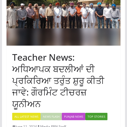
Teacher News:
ਅਧਿਆਪਕ ਬਦਲੀਆਂ ਦੀ
ਪ੍ਰਕਿਰਿਆ ਤਰੁੰਤ ਸ਼ੁਰੂ ਕੀਤੀ
ਜਾਵੇ: ਗੌਰਮਿੰਟ ਟੀਚਰਜ਼
ਯੂਨੀਅਨ
ALL LATEST NEWS
NEWS FLASH
PUNJAB NEWS
TOP STORIES
June 11, 2024
Media PBN Staff